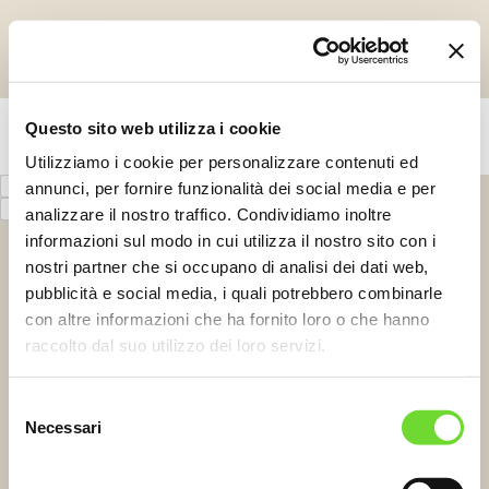
STURM
ENG
CAMPAIGN FINANCED ACCORDING
TO EU REGULATION N.1308/13
Questo sito web utilizza i cookie
© 2021 Società Agricola Sturm di Sturm Denis e Patrick S.S. Tutti i
diritti riservati. / P. IVA 01162960312 /
Utilizziamo i cookie per personalizzare contenuti ed
Privacy Policy
annunci, per fornire funzionalità dei social media e per
Termini e Condizioni
analizzare il nostro traffico. Condividiamo inoltre
informazioni sul modo in cui utilizza il nostro sito con i
nostri partner che si occupano di analisi dei dati web,
pubblicità e social media, i quali potrebbero combinarle
con altre informazioni che ha fornito loro o che hanno
raccolto dal suo utilizzo dei loro servizi.
Selezione
Necessari
del
consenso