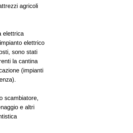
ttrezzi agricoli
 elettrica
impianto elettrico
sti, sono stati
renti la cantina
icazione (impianti
ienza).
no scambiatore,
naggio e altri
tistica