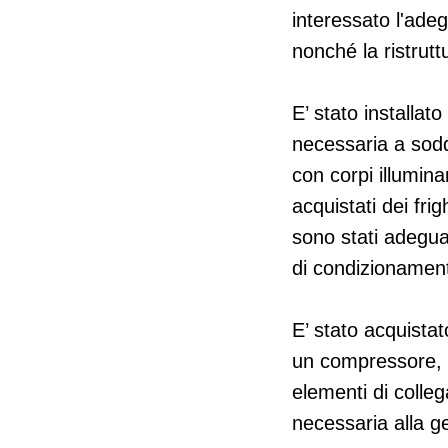
interessato l'adeg
nonché la ristrutt
E’ stato installato
necessaria a soddi
con corpi illumin
acquistati dei frig
sono stati adeguat
di condizionament
E’ stato acquista
un compressore, u
elementi di colle
necessaria alla ge