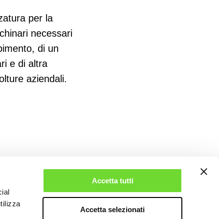
zatura per la
cchinari necessari
rbimento, di un
i e di altra
olture aziendali.
Accetta tutti
ial
tilizza
Accetta selezionati
CAMPAIGN FINANCED ACCORDING