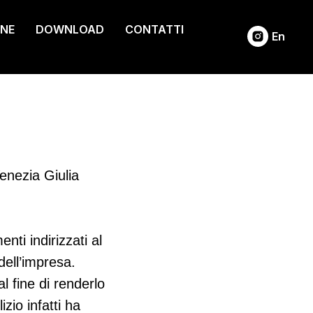
ONE
DOWNLOAD
CONTATTI
En
enezia Giulia
nti indirizzati al
dell’impresa.
al fine di renderlo
zio infatti ha