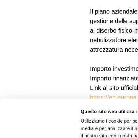
Il piano aziendale
gestione delle sup
al diserbo fisico-
nebulizzatore elet
attrezzatura neces
Importo investim
Importo finanziat
Link al sito uffic
https://ec.europa
Questo sito web utilizza i
Utilizziamo i cookie per pe
media e per analizzare il n
il nostro sito con i nostri 
© 2021 Società Agricola Sturm di Sturm Denis e