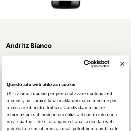
Andritz Bianco
Chiudi gli occhi:
l'essenza è concentrazione,
Questo sito web utilizza i cookie
Utilizziamo i cookie per personalizzare contenuti ed
è il nostro DNA.
annunci, per fornire funzionalità dei social media e per
analizzare il nostro traffico. Condividiamo inoltre
Frutto di estetica e di precisione, cura e passione.
informazioni sul modo in cui utilizza il nostro sito con i
Laboriosità e metodo unite al sapiente utilizzo di legno.
nostri partner che si occupano di analisi dei dati web,
La bacca qui ha dato il suo massimo, sciogliendo in
pubblicità e social media, i quali potrebbero combinarle