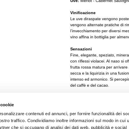
Uve:
Merlot - Cabernet Sauvig
Vinificazione
Le uve diraspate vengono poste 
vengono alternate pratiche di ri
l’invecchiamento per diversi mes
vino affina in bottiglia per almen
Sensazioni
Fine, elegante, speziato, minera
con riflessi violacei. Al naso si 
frutta rossa matura per arrivare 
secca e la liquirizia in una fusi
intenso ed armonico. Si percepisc
del caffè e del cacao.
Abbinamenti
Stinco di vitello al forno, cosciot
 cookie
sono solo alcuni dei piatti che
rsonalizzare contenuti ed annunci, per fornire funzionalità dei soc
ostro traffico. Condividiamo inoltre informazioni sul modo in cui u
Temperatura di degustazione
partner che si occupano di analisi dei dati web, pubblicità e social