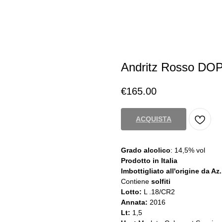
Andritz Rosso DOP
€
165.00
ACQUISTA
Grado alcolico
: 14,5% vol
Prodotto in Italia
Imbottigliato all'origine da Az
Contiene
solfiti
Lotto:
L .18/CR2
Annata:
2016
Lt:
1,5