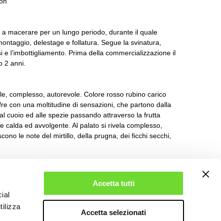
non
a macerare per un lungo periodo, durante il quale
montaggio, delestage e follatura. Segue la svinatura,
i e l’imbottigliamento. Prima della commercializzazione il
o 2 anni.
le, complesso, autorevole. Colore rosso rubino carico
offre con una moltitudine di sensazioni, che partono dalla
al cuoio ed alle spezie passando attraverso la frutta
one calda ed avvolgente. Al palato si rivela complesso,
ono le note del mirtillo, della prugna, dei ficchi secchi,
to d’agnello, carne rossa alla brace, fegato alla griglia,
Accetta tutti
 possono accompagnare questo grandissimo vino.
ial
tilizza
: 16°C
Accetta selezionati