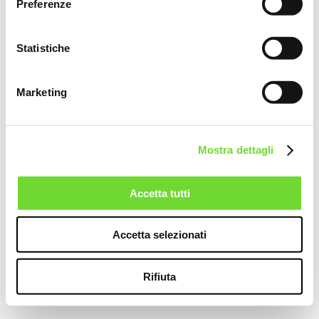
Preferenze
€
10.00
Statistiche
ACQUISTA
Marketing
Miele Sturm: il nostro oro.
Il miele Sturm è la prova più tangibile del nostro impegno nei confronti
della terra:
Mostra dettagli
il sovescio ricco di essenze e fiori di campo che abbiamo sparso fra le viti,
e le buone pratiche agronomiche, hanno nutrito ed arricchito enormemente
i nostri vigneti stimolando ulteriormente la biodiversità.
Accetta tutti
Weight: 330 g
Accetta selezionati
Rifiuta