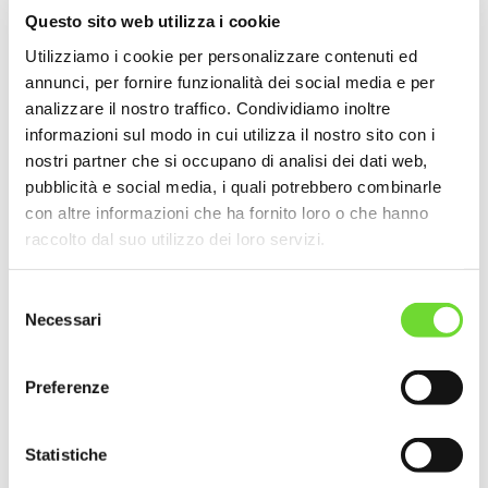
Questo sito web utilizza i cookie
€
40.00
Utilizziamo i cookie per personalizzare contenuti ed
annunci, per fornire funzionalità dei social media e per
ACQUISTA
analizzare il nostro traffico. Condividiamo inoltre
informazioni sul modo in cui utilizza il nostro sito con i
Grado alcolico
: 13,5 % vol
nostri partner che si occupano di analisi dei dati web,
Prodotto in Italia
pubblicità e social media, i quali potrebbero combinarle
Imbottigliato all'origine da Az. Agr. Sturm S.S. - Cormons - Italia
con altre informazioni che ha fornito loro o che hanno
Contiene
solfiti
Lotto:
L 25/PG
raccolto dal suo utilizzo dei loro servizi.
Annata:
2024
Lt:
1,5
Uve:
Pinot Grigio
Selezione
Necessari
del
INGREDIENTI:
consenso
uve - mosto di uve concentrato - regolatori dell'acidità: acido tartarico -
agenti stabilizzanti: gomma arabica - conservanti e antiossidanti:
solfiti
.
Preferenze
Imbottigliato in atmosfera protettiva
DICHIARAZIONE NUTRIZIONALE:
Energia: 343 kJ/82 kcal
Statistiche
Grassi: 0 g