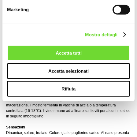
di cui
--- acidi grassi saturi: 0 g
Marketing
Carboidrati: 1,2 g;
di cui:
--- zuccheri; 0 g
Proteine: 0 g
Sale: 0 g
Mostra dettagli
RICICLAGGIO IMBALLAGGI:
Raccolta differenziata
Accetta tutti
Bottiglia: GL 71 - Vetro verde
Capsula: C/Alu 90 - Alluminio/plastica
Tappo: FOR 51 - Sughero
Accetta selezionati
Verifica le disposizioni del tuo Comune. Separa le componenti e
conferiscile in modo corretto.
Rifiuta
Vinificazione
Le uve vengono diraspate e adagiate nella pressa pneumatica senza
macerazione. Il mosto fermenta in vasche di acciaio a temperatura
controllata (16-18°C). Il vino rimane ad affinare sui lieviti per alcuni mesi ed
in seguito imbottigliato.
Sensazioni
Dinamico, solare, fruttato. Colore giallo paglierino carico. Al naso presenta