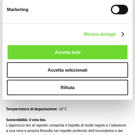
Vinificazione
Marketing
Le uve diraspate vengono poste a macerare sulle bucce con i propri lieviti
per un lungo periodo, durante il quale vengono alternate pratiche di
rimontaggio, delestage e follatura. Segue la svinatura, l’invecchiamento
per diversi mesi e l’imbottigliamento.
Mostra dettagli
Sensazioni
Caldo e fruttato: rotonda ciliegia, frutto rosso dal colore rubino e profondo.
Al naso richiama la marasca e piccoli frutti di bosco, sposati ad intense
Accetta tutti
note speziate. Al palato si propone molto deciso, armonico ed avvolgente.
Si possono percepire le sensazioni del ribes, del mirtillo, della liquirizia con
intense note balsamiche. Ottima la persistenza.
Accetta selezionati
Abbinamenti
Si accompagna molto bene con le carni rosse cotte alla brace.
Rifiuta
Particolarmente intrigante risulta anche essere l’abbinamento con i
formaggi stagionati (Parmigiano Reggiano e Pecorino Sardo) ed erborinati
(Gorgonzola e Roquefort).
Tempertatura di degustazione
: 16°C
Sostenibilità: il vino bio.
L’approccio bio al vigneto comporta il rispetto di molte regole e l’adesione
a una vera e propria filosofia nel rispetto profondo dell’ecosistema e dei