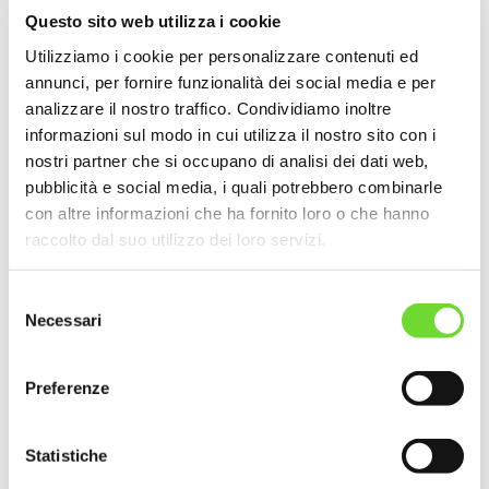
Questo sito web utilizza i cookie
€
75.00
Utilizziamo i cookie per personalizzare contenuti ed
annunci, per fornire funzionalità dei social media e per
ACQUISTA
analizzare il nostro traffico. Condividiamo inoltre
informazioni sul modo in cui utilizza il nostro sito con i
Grado alcolico
: 14,5% vol
nostri partner che si occupano di analisi dei dati web,
Prodotto in Italia
pubblicità e social media, i quali potrebbero combinarle
Imbottigliato all'origine da Az. Agr. Sturm S.S. - Cormons - Italia
con altre informazioni che ha fornito loro o che hanno
Contiene
solfiti
Lotto:
L 24/BM
raccolto dal suo utilizzo dei loro servizi.
Annata:
2021
Lt:
1,5
Uve:
Merlot
Selezione
Necessari
del
RICICLAGGIO IMBALLAGGI:
consenso
Raccolta differenziata
Bottiglia: GL 71 - Vetro verde
Preferenze
Capsula: C/Alu 90 - Alluminio/plastica
Tappo: FOR 51 - Sughero
Verifica le disposizioni del tuo Comune. Separa le componenti e
Statistiche
conferiscile in modo corretto.